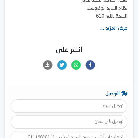
شكل الثلاجة: ثلاجة بفريزر
نظام التبريد: نوفروست
السعة باللتر: 610
لون المنتج: أسود
عرض المزيد ....
انشر على
التوصيل
توصيل سريع
توصيل لأي مكان
لمعلومات أكثر عن رسوم الشحن اتصل بـ : 01116828111