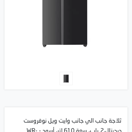
ثلاجة جانب الي جانب وايت ويل نوفروست
ديجيتال،2 باب، سعة 610 لتر، أسود - WR-