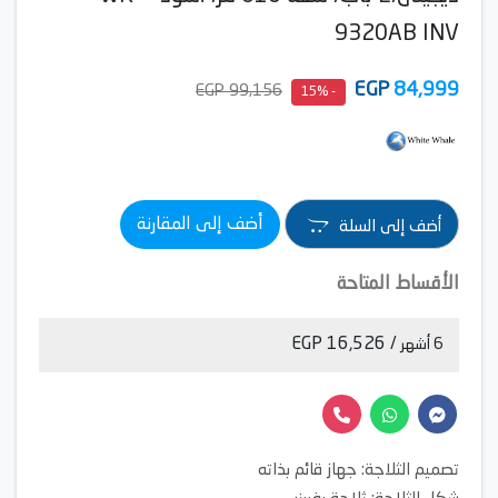
9320AB INV
EGP
84,999
99,156 EGP
- 15%
أضف إلى المقارنة
أضف إلى السلة
الأقساط المتاحة
/ 16,526 EGP
6 أشهر
تصميم الثلاجة: جهاز قائم بذاته