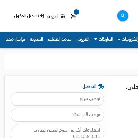
English
تسجيل الدخول
لكترونيات
الماركات
العروض
خدمة العملاء
المدونة
تواصل معنا
لتر، فريزر سفلي،
التوصيل
توصيل سريع
توصيل لأي مكان
لمعلومات أكثر عن رسوم الشحن اتصل بـ :
01116828111