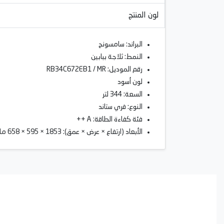
لون المنتج
البراند: سامسونج
النمط: ثلاجة ببابين
رقم الموديل: RB34C672EB1 / MR
لون أسود
السعة: 344 لتر
النوع: فري ستاند
فئة كفاءة الطاقة: A ++
الأبعاد (ارتفاع × عرض × عمق): 1853 × 595 × 658 ملم