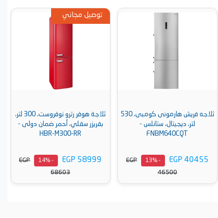
توصيل مجاني
ثلاجه فريش هارمونى كومبى، 530
ثلاجة هوفر رترو نوفروست، 300 لتر،
لتر، ديجيتال، ستانلس -
بفريزر سفلي، أحمر ضمان دولى -
HBR-M300-RR
FNBM640CQT
EGP 58999
EGP 40455
EGP
EGP
- 14%
- 13%
68603
46500