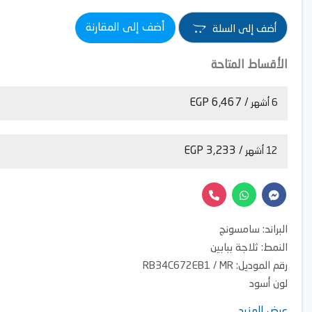
أضف إلى المقارنة
أضف إلى السلة
الأقساط المتاحة
/ 6,467 EGP
6 أشهر
/ 3,233 EGP
12 أشهر
البراند: سامسونج
النمط: ثلاجة ببابين
رقم الموديل: RB34C672EB1 / MR
لون أسود
السعة: 344 لتر
عرض المزيد ....