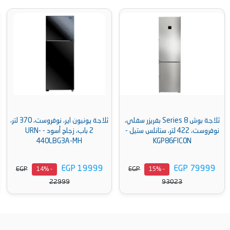
ثلاجة بوش Series 8 بفريزر سفلي،
ثلاجة يونيون اير، نوفروست، 370 لتر،
نوفروست، 422 لتر، ستانلس ستيل -
2 باب، زجاج أسود - URN-
440LBG3A-MH
KGP86FIC0N
EGP 19999
EGP 79999
EGP
EGP
- 14%
- 15%
22999
93023