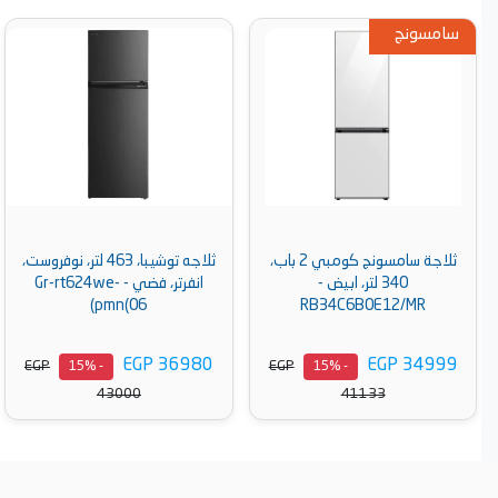
سامسونج
ثلاجة سامسونج كومبي 2 باب،
ثلاجه توشيبا، 463 لتر، نوفروست،
340 لتر، ابيض -
انفرتر، فضي - Gr-rt624we-
pmn(06)
RB34C6B0E12/MR
EGP 36980
EGP 34999
EGP
EGP
- 15%
- 15%
43000
41133