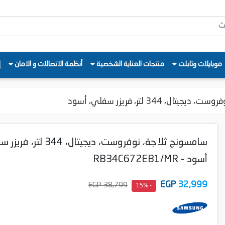
موبايلات وتابلت
منتجات العناية الشخصية
أنظمة الاتصالات و الامان
إ
ل، 344 لتر، فريزر سفلي، أسود
سامسونج ثلاجة، نوفروست، ديجيتال، 344 
أسود - RB34C672EB1/MR
EGP
32,999
38,799 EGP
- 15%