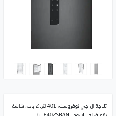
ثلاجة ال جي نوفروست، 401 لتر، 2 باب، شاشة
رقمية، لون اسود - GTF402SBAN