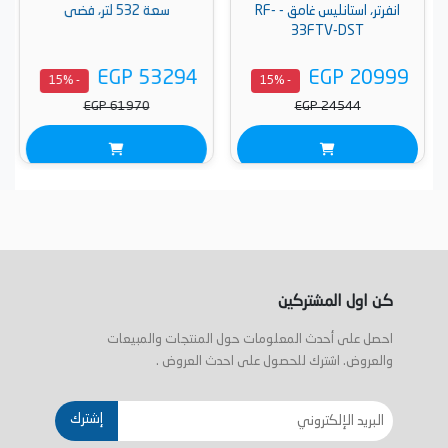
انفرتر، استانليس غامق - RF-
سعة 532 لتر، فضى
33FTV-DST
EGP 53294
EGP 20999
- 15%
- 15%
EGP 61970
EGP 24544
كن اول المشتركين
احصل على أحدث المعلومات حول المنتجات والمبيعات
والعروض. اشترك للحصول على احدث العروض .
إشترك