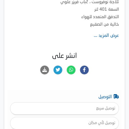
ثلاجة نوفروست ، 2باب فريزر علوي
السعة 401 لتر
التدفق المتعدد للهواء
خالية من الصقيع
إضاءة LED
عرض المزيد ....
بدون أي بروز جانبي للأبواب
أرفف من الزجاج مقوى
شاشة عرض خارجية
انشر على
الأبعاد :173سم * 72سم * 70سم
التوصيل
توصيل سريع
توصيل لأي مكان