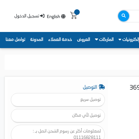
English
تسجيل الدخول
لكترونيات
الماركات
العروض
خدمة العملاء
المدونة
تواصل معنا
جة نوفروست ديجيتال، بلازما ايونيزر، 2 باب، 369
التوصيل
توصيل سريع
توصيل لأي مكان
لمعلومات أكثر عن رسوم الشحن اتصل بـ :
01116828111