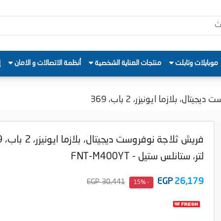
موبايلات وتابلت
منتجات العناية الشخصية
أنظمة الاتصالات و الامان
إ
تال، بلازما ايونيزر، 2 باب، 369
فريش ثلا
لتر، ستانلس ستيل - FNT-M400YT
EGP
26,179
30,441 EGP
- 15%