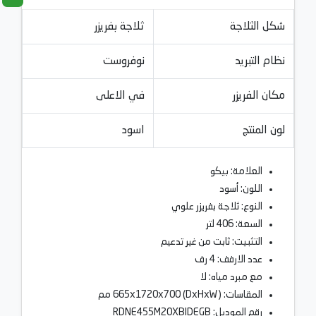
شكل الثلاجة
ثلاجة بفريزر
نظام التبريد
نوفروست
مكان الفريزر
في الاعلى
لون المنتج
اسود
العلامة: بيكو
اللون: أسود
النوع: ثلاجة بفريزر علوي
السعة: 406 لتر
التثبيت: ثابت من غير تدعيم
عدد الارفف: 4 رف
مع مبرد مياه: لا
المقاسات: (DxHxW) 665x1720x700 مم
رقم الموديل: RDNE455M20XBIDEGB