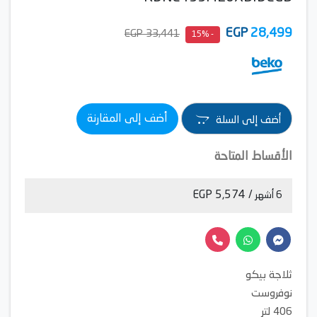
EGP
28,499
33,441 EGP
- 15%
أضف إلى المقارنة
أضف إلى السلة
الأقساط المتاحة
/ 5,574 EGP
6 أشهر
ثلاجة بيكو
نوفروست
406 لتر