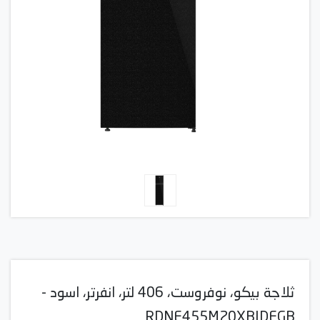
ثلاجة بيكو، نوفروست، 406 لتر، انفرتر، اسود -
RDNE455M20XBIDEGB