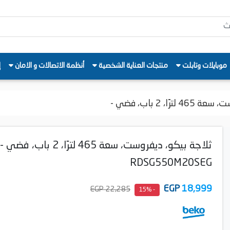
موبايلات وتابلت
منتجات العناية الشخصية
أنظمة الاتصالات و الامان
إ
ًا، 2 باب، فضي -
ثلاجة بيكو، ديفروست، سعة 465 لترًا، 2 باب، فضي -
RDSG550M20SEG
EGP
18,999
22,285 EGP
- 15%