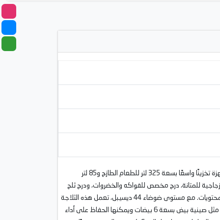
استمتع بحفظ الطعام بشكل ممتاز مع هذه الثلاجة بفريزر علوي Beko RDSG550M20SXB. بارتفاع 185 سم وعرض 70 سم، توفر هذه الأجهزة تخزينًا واسعًا بسعة 325 لتر للطعام الطازج و85 لتر
 الميزات رفوف زجاجية للمتانة، درج مخصص للفواكه والخضروات، ودرج ثلج
مريح ينتج حتى 1.5 كجم من الثلج يوميًا. توفر عناصر التحكم الميكانيكية تشغيلًا بسيطًا، بينما توفر إضاءة LED على الجوانب رؤية واضحة للمحتويات. مع مستوى ضوضاء 44 ديسيبل، تعمل هذه الثلاجة
بهدوء. يضيف تصميم المقبض المتكامل مع الطباعة الساخنة لمسة عصرية لجمالها. مثالية للعائلات، تشمل هذه الطراز حلول تخزين عملية مثل صينية بيض بسعة 6 بيضات ويمكنها الحفاظ على أداء