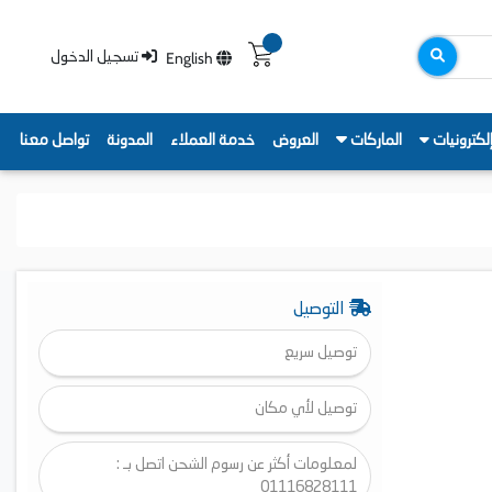
English
تسجيل الدخول
لكترونيات
الماركات
العروض
خدمة العملاء
المدونة
تواصل معنا
التوصيل
توصيل سريع
توصيل لأي مكان
لمعلومات أكثر عن رسوم الشحن اتصل بـ :
01116828111