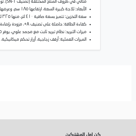
مثالي في ظروف المناخ المختلفة (تصنيف SN-T). توفر السعة الإجمالية الصافية 410 لتر مساحة كافية للتسوق الأسبوعي، بينما يمكن للفريزر التعامل مع ما يصل إلى 6 كجم من التجميد يوميًا.
الأبعاد: ثلاجة كبيرة السعة، ارتفاعها ١٨٥ سم، وعرضها ٧٠ سم، وعمقها ٦٦.٥ سم، مثالية لاحتياجات العائلة.
سعة التخزين: تتميز بسعة صافية ٤١٠ لتر، منها ٣٢٥ لتر لتخزين الطعام الطازج، و٨٥ لتر لتجميد الطعام وحفظه بشكل مثالي.
كفاءة الطاقة: حاصلة على تصنيف A+، مزودة بإضاءة LED جانبية، وتعمل بمستوى ضوضاء ٤٤ ديسيبل فقط.
ميزات التبريد: نظام تبريد ثابت مع مجمد علوي، يوفر ١.٥ كجم من الثلج يوميًا.
الميزات العملية: أرفف زجاجية، أزرار تحكم ميكانيك
كن اول المشتركين