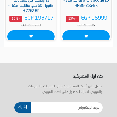
25 لتر، 900 وات، 8 قوائم، أسود -
12 وظيفة، بيروليتك، تاتش
HMBN-25G-BK
كنترول، 60 سم، ستانليس ستيل -
H 7262 BP
EGP 193717
EGP 15999
- 15%
- 15%
EGP 225253
EGP 18685
كن اول المشتركين
احصل على أحدث المعلومات حول المنتجات والمبيعات
والعروض. اشترك للحصول على احدث العروض .
إشترك