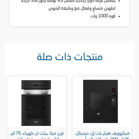
يتضمن قرصًا دوارًا زجاجيًا مقاس 9.6 بوصة يدور 360 درجة
لطهي متساوٍ وفعال مع وظيفة الشوي
قوه 1000 وات
منتجات ذات صلة
ميكروويف هيلر بلت إن، ديجيتال،
فرن ميلا بيلت ان كهرباء، 76 لتر،