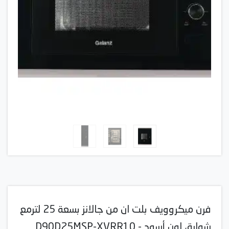
فرن ميكروويف بلت ان من جالانز بسعة 25 لترمع
شواية، لون أسود - D90D25MSP-XVRR10