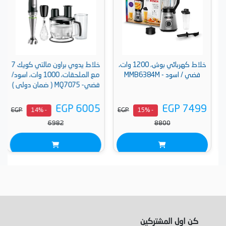
خلاط كهربائي بوش، 1200 وات،
خلاط يدوي براون مالتي كويك 7
فضي / اسود - MMB6384M
مع الملحقات، 1000 وات، اسود/
فضي- MQ7075 ( ضمان دولى )
EGP 6005
EGP 7499
EGP
EGP
- 14%
- 15%
6982
8800
كن اول المشتركين