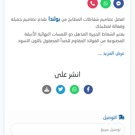
بولندا
افضل تصاميم شفاطات المطابخ من
تقدم تصاميم جميلة
وفعالة لمطبخك
يعتبر الشفاط الجزيرة المذهل ذو اللمسات النهائية الأنيقة
المصنوعة من الفولاذ المقاوم للصدأ المصقول باللون الاسود
ابتكارًا في الأسلوب.
عرض المزيد ....
فهو ينقي الهواء بهدوء مع توفير الإضاءة المحيطة لمنطقة
الطهي.
يحافظ مرشح الشبكة المصنوع من الألومنيوم على بيئة مطبخ
انشر على
صحية نظيفة وخالية من الشحوم
التوصيل
توصيل سريع