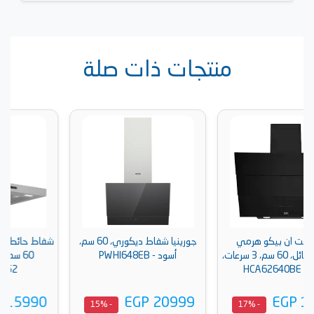
منتجات ذات صلة
مي
جورينيا شفاط ديكوري، 60 سم،
ف مائل، 60 سم، 3 سرعات،
أسود - PWHI648EB
60 سم، ستانلس ستيل -
DWB64BC52
EGP 15990
EGP 20999
- 15%
- 15%