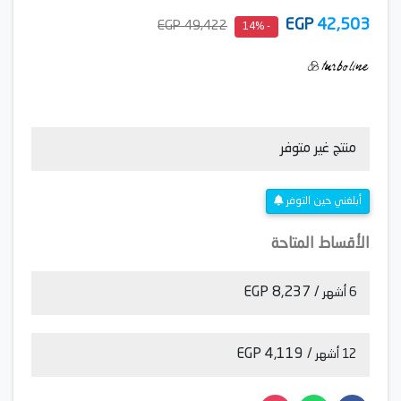
EGP
42,503
49,422 EGP
- 14%
منتج غير متوفر
أبلغني حين التوفر
الأقساط المتاحة
/ 8,237 EGP
6 أشهر
/ 4,119 EGP
12 أشهر