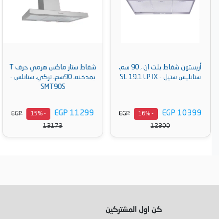
 بلت ان ، 90 سم،
شفاط ستار ماكس هرمي حرف T
جورينيا شفاط ديكوري، 0
بمدخنه، 90سم، تركي، ستانلس -
أسود - PWHI648EB
SMT90S
EGP 20999
EGP 11299
EGP
EGP
E
- 15%
- 15%
24500
13173
أضف إلى السلة
أضف إلى السلة
كن اول المشتركين