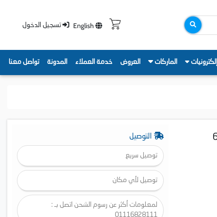
English
تسجيل الدخول
لكترونيات
الماركات
العروض
خدمة العملاء
المدونة
تواصل معنا
 1000 م3/ساعة، 60
التوصيل
توصيل سريع
توصيل لأي مكان
لمعلومات أكثر عن رسوم الشحن اتصل بـ :
01116828111