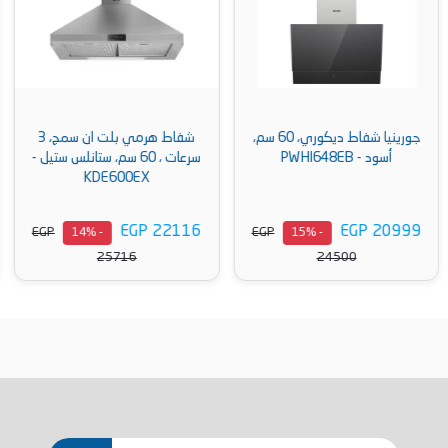
6 سم،
شفاط هرمي بلت ان سمج، 3
شفاط تيفا بلت ان ديكوري، قوة
سرعات ، 60 سم، ستانلس ستيل -
شفط 800 متر مكعب، ريموت
KDE600EX
كنترول ،90 سم، زجاج 
GTC-850-BLACK
EGP 13600
EGP 22116
EGP
EGP
- 15%
- 14%
15814
25716
أضف إلى السلة
أضف إلى السلة