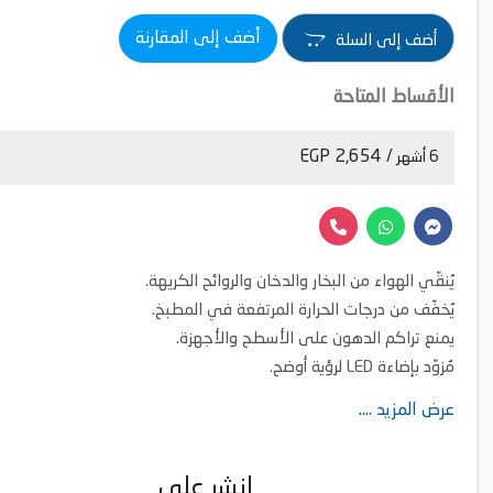
أضف إلى المقارنة
أضف إلى السلة
الأقساط المتاحة
/ 2,654 EGP
6 أشهر
يُنقّي الهواء من البخار والدخان والروائح الكريهة.
يُخفّف من درجات الحرارة المرتفعة في المطبخ.
يمنع تراكم الدهون على الأسطح والأجهزة.
مُزوّد ​​بإضاءة LED لرؤية أوضح.
خدمات الدعم الفني متوفرة.
عرض المزيد ....
(التركيب - الصيانة - قطع الغيار الدائمة والملحقات البسيطة)
انشر على