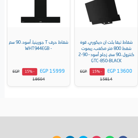
شفاط حرف T جورينيا، أسود، 90 سم
شفاط تيفا بلت ان حرف T، قوة
- WHT944EGB
شفط 850 متر مكعب، ريموت
أسود – 90-2
كنترول ،60 سم، زجاج أسود – CTW
37-HTC
EGP 11990
EGP 15999
EGP
EGP
- 15%
- 15%
13942
18604
أضف إلى السلة
أضف إلى السلة