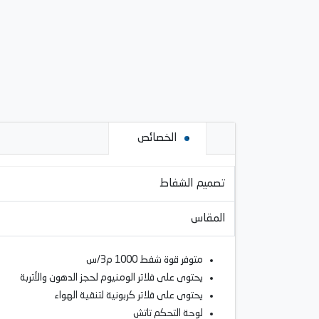
الخصائص
تصميم الشفاط
المقاس
متوفر قوة شفط 1000 م3/س
يحتوى على فلاتر الومنيوم لحجز الدهون والأتربة
يحتوى على فلاتر كربونية لتنقية الهواء
ﻟﻮﺣﺔ ﺍﻟﺘﺤﻜﻢ تاتش