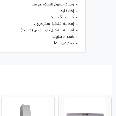
ريموت كنترول للتحكم عن بعد
إضاءة ليد
ﻣﺰﻭﺩ ب 5 سرعات
ﺇﻣﻜﺎﻧﻴﺔ ﺍﻟﺘﺸﻐﻴﻞ ﺑﻔﻠﺘﺮ ﻛﺮﺑﻮﻥ
ﺇﻣﻜﺎﻧﻴﺔ ﺍﻟﺘﺸﻐﻴﻞ ﻃﺮﺩ ﺧﺎﺭﺟﻰ (ﻣﺪﺧﻨﺔ)
ضمان 5 سنوات
ﺻﻨﻊ ﻓﻰ ﺗﺮﻛﻴﺎ