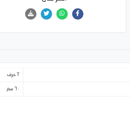
حرف T
٦٠ سم