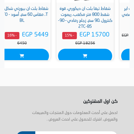
شفاط تيفا بلت ان ديكوري، قوة
شفاط بلت ان بيورتي شكل حرف
شفط 800 متر مكعب، ريموت
T، مقاس 60 سم، أسود - FLATO
كنترول ،90 سم، زجاج رمادي – 90-
BL
2TC-85
EGP 5449
EGP 15700
EGP
- 16%
- 15%
6450
EGP 18256
كن اول المشتركين
احصل على أحدث المعلومات حول المنتجات والمبيعات
والعروض. اشترك للحصول على احدث العروض .