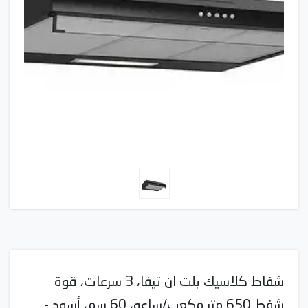
شفاط كلاسيك بلت ان تيفا، 3 سرعات، قوة
شفط 650 متر مكعب/ساعه، 60 سم، أسود -