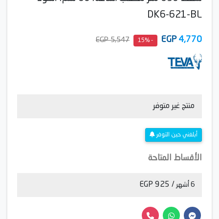
DK6-621-BL
EGP
4,770
5,547 EGP
- 15%
منتج غير متوفر
أبلغني حين التوفر
الأقساط المتاحة
/ 925 EGP
6 أشهر