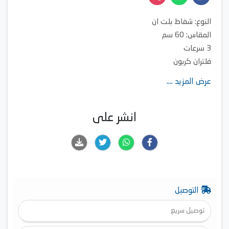
النوع: شفاط بلت ان
المقاس: 60 سم
3 سرعات
فلتران كربون
3 فلاتر معدنية
عرض المزيد ....
قوة شفط 650 متر مكعب
انشر على
التوصيل
توصيل سريع