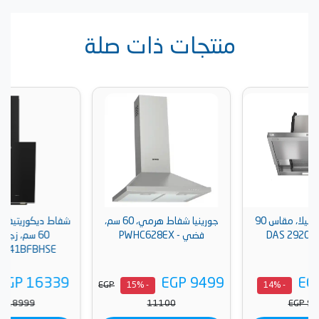
منتجات ذات صلة
ت ان ميلا، مقاس 90
جورينيا شفاط هرمي، 60 سم،
شفاط ديكوريتيف بلت ان بيكو،
فضي - PWHC628EX
60 سم، زجاج أسود -
BHCA66641BFBHSE
EGP 16339
EGP 9499
EGP
- 15%
- 15%
EGP 18999
11100