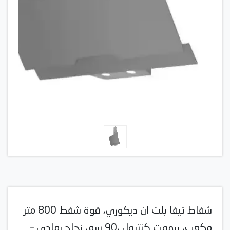
شفاط تيفا بلت ان ديكوري، قوة شفط 800 متر
مكعب، ريموت كنترول ،90 سم، زجاج رمادي –