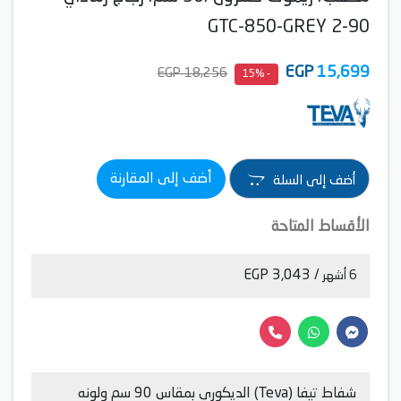
90-2 GTC-850-GREY
EGP
15,699
18,256 EGP
- 15%
أضف إلى المقارنة
أضف إلى السلة
الأقساط المتاحة
/ 3,043 EGP
6 أشهر
شفاط تيفا (Teva) الديكوري بمقاس 90 سم ولونه