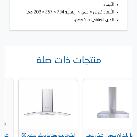
الأبعاد
الأبعاد (عرض × عمق × ارتفاع): 734 × 257 × 208 مم.
الوزن الصافي: 5.5 كجم.
منتجات ذات صلة
ل حرف
ايكوماتيك شفاط ديكوريتيف، 60
شفاط فرانكي هرمي، 90 سم