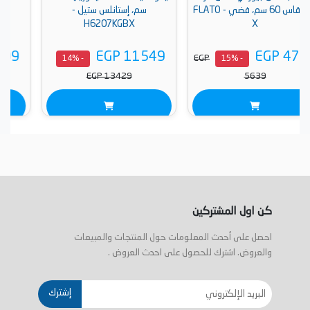
قاس 60 سم، فضي - FLATO
سم، إستانلس ستيل -
استانلس - FJO 924 XS
H6207KGBX
EGP 11999
EGP 11549
EGP
- 15%
- 14%
EGP 14000
EGP 13429
كن اول المشتركين
احصل على أحدث المعلومات حول المنتجات والمبيعات
والعروض. اشترك للحصول على احدث العروض .
إشترك