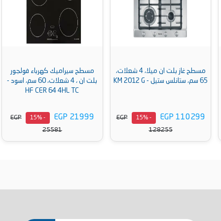
مسطح غاز بلت ان ميلا، 4 شعلات،
مسطح سيراميك كهرباء فولجور
65 سم، ستانلس ستيل - KM 2012 G
بلت ان ، 4 شعلات، 60 سم، اسود -
HF CER 64 4HL TC
EGP 21999
EGP 110299
EGP
EGP
- 15%
- 15%
25581
128255
أضف إلى السلة
أضف إلى السلة