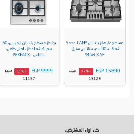
مسطح غاز هانز بلت ان LAMY، عدد 5
بوتجاز مسطح بلت ان ايجينس، 60
شعلات، 90 سم، ستانلس ستيل -
سم، 4 شعلة غاز ، امان كامل،
94GW X SF
ستانلس - PFK64CX
EGP 9999
EGP 15890
EGP
EGP
- 11%
- 17%
11197
19129
أضف إلى السلة
أضف إلى السلة
كن اول المشتركين