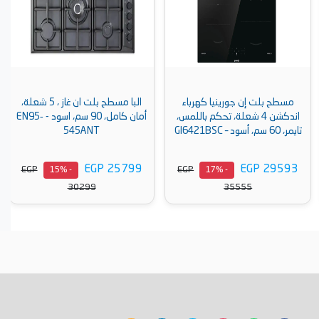
مسطح بلت إن جورينيا كهرباء
البا مسطح بلت ان غاز ، 5 شعلة،
اندكشن 4 شعلة، تحكم باللمس،
أمان كامل، 90 سم، اسود - EN95‐
تايمر، 60 سم، أسود – GI6421BSC
545ANT
EGP 25799
EGP 29593
EGP
EGP
- 15%
- 17%
30299
35555
أضف إلى السلة
أضف إلى السلة