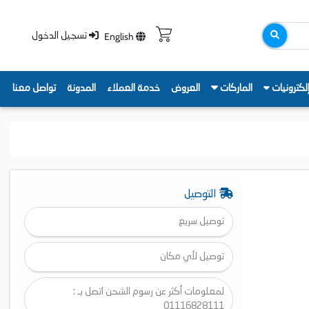
English
تسجيل الدخول
لكترونيات
الماركات
العروض
خدمة العملاء
المدونة
تواصل معنا
التوصيل
توصيل سريع
توصيل لأي مكان
لمعلومات أكثر عن رسوم الشحن اتصل بـ :
01116828111