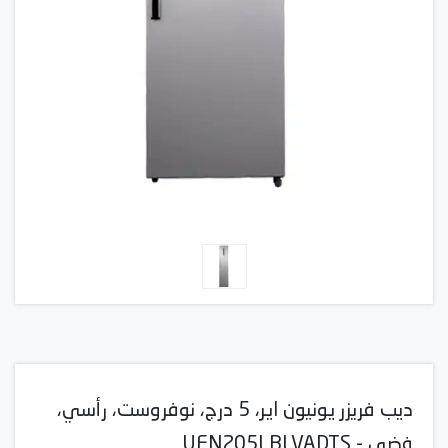
ديب فريزر يونيون اير، 5 درج، نوفروست، رأسي،
فضي - UFN205LBLVADTS