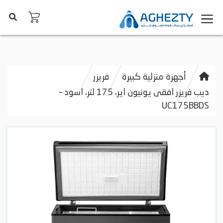
أجهزة منزلية كبيرة
فريزر
ديب فريزر افقى يونيون اير، 175 لتر، اسود –
UC175BBDS