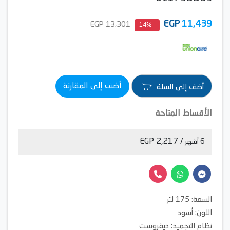
EGP
11,439
13,301 EGP
- 14%
أضف إلى المقارنة
أضف إلى السلة
الأقساط المتاحة
/ 2,217 EGP
6 أشهر
السعة: 175 لتر
اللون: أسود
نظام التجميد: ديفروست