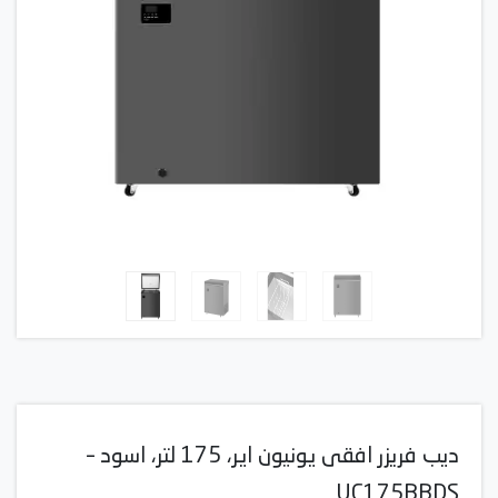
ديب فريزر افقى يونيون اير، 175 لتر، اسود –
UC175BBDS