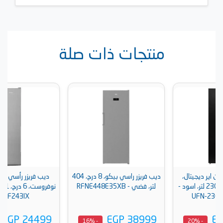
منتجات ذات صلة
ديب فريزر راسي بيكو، 8 درج، 404
ديب فريزر رأسي وايت بوينت،
اسود -
لتر، فضي - RFNE448E35XB
نوفروست، 6 درج، 181 لتر، فضي -
WPVF243IX
EGP 24499
EGP 38999
- 15%
- 16%