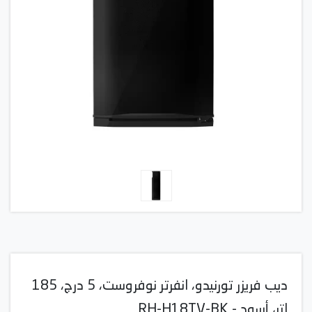
ديب فريزر تورنيدو، انفرتر نوفروست، 5 درج، 185
لتر، أسود - RH-H18TV-BK