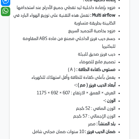
مزود بإضاءة داخلية ليد تغطي جميع الأدراج عند استخدامها
Multi airflow :
تعمل هذه التقنية على توزيع الهواء البارد في
الكابينة بطريقة متساوية
مزود بخاصية التجميد السريع
جسم ديب فريزر الداخلي مصنع ﻣﻦ ﻣﺎدة ABS المقاومة
للبكتيريا
ديب فريزر صديق للبيئة
تصميم مانع للضوضاء
مستوى كفاءة الطاقة :
( A )
يعمل بأعلى كفاءة للطاقة وأقل استهلاك للكهرباء
أبعاد الديب فريزر ( مم ) :-
العرض × العمق × الارتفاع : 607 × 692 × 1175
الوزن :-
الوزن الصافي : 52 كجم
الوزن الإجمالي : 57 كجم
بلد المنشأ :
مصر
ضمان الديب فريزر :
10 سنوات ضمان مجاني شامل