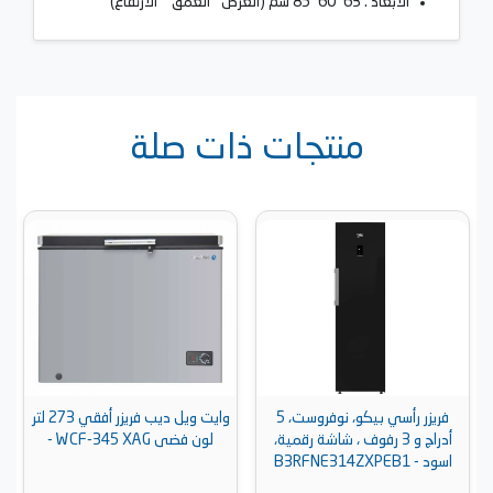
الابعاد : 63*60*85 سم (العرض* العمق * الارتفاع)
منتجات ذات صلة
فريزر رأسي بيكو، نوفروست، 5
وايت ويل ديب فريزر أفقي 273 لتر
أدراج و 3 رفوف ، شاشة رقمية،
لون فضى WCF-345 XAG -
اسود - B3RFNE314ZXPEB1