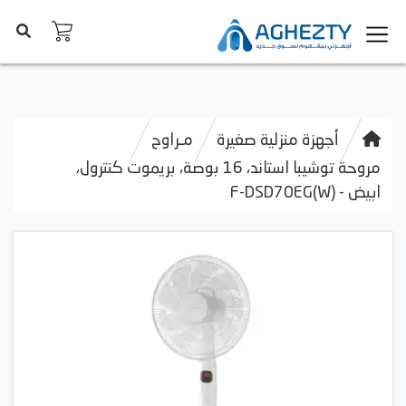
أجهزة منزلية صغيرة
مـراوح
مروحة توشيبا استاند، 16 بوصة، بريموت كنترول،
ابيض - F-DSD70EG(W)