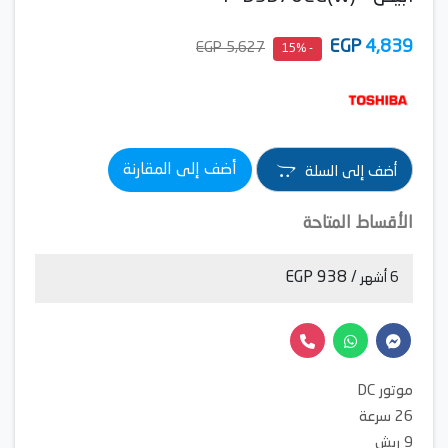
EGP
4,839
5,627 EGP
- 15%
أضف إلى المقارنة
أضف إلى السلة
الأقساط المتاحة
/ 938 EGP
6 أشهر
موتور DC
26 سرعة
9 ريش