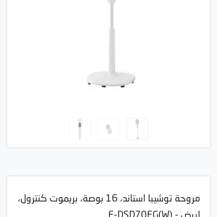
مروحة توشيبا استاند، 16 بوصة، بريموت كنترول،
ابيض - F-DSD70EG(W)