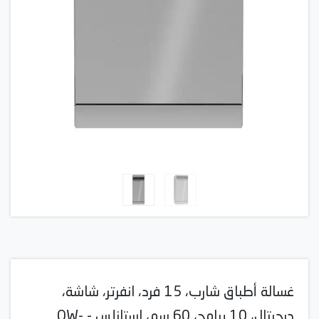
غسالة أطباق شارب، 15 فرد، انفرتر، شاشة،
ديجيتال، 10 برامج، 60 سم، استانلس - QW-