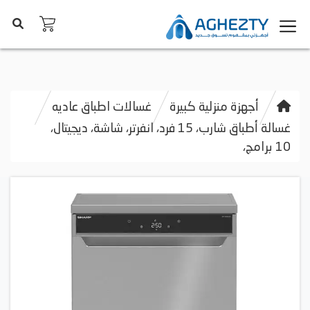
أجهزة منزلية كبيرة
غسالات اطباق عاديه
غسالة أطباق شارب، 15 فرد، انفرتر، شاشة، ديجيتال،
10 برامج،