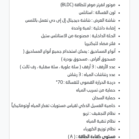
موتور انفرتر موفر للطاقة (BLDC)
لون الغسالة : استانلس
شاشة العرض : شاشة ديجيتال إل إى دي تعمل باللمس
إضاءة داخلية : لمبة واحدة
الحلة الداخلية : مصنوعة من الاستانلس ستيل
فلتر مضاد للبكتيريا
أنواع المساحيق : يمكن استخدام جميع أنواع المساحيق (
مسحوق أقراص ، مسحوق بودرة )
عدد الأرفف : 3 أرفف ( سلة علوية ، سلة سفلية ، رف ثالث )
عدد رشاشات المياه : 3 رشاش
درجة الحرارة القصوى للغسالة : 70°
حماية من تسريب المياه
حماية السخان
خاصية الغسيل الذكي لقياس مستويات تعكر المياه أوتوماتيكياً
نظام التجفيف : تربو
نظام تنقية المياه
نظام توزيع الكهرباء
مستوى كفاءة الطاقة :
( A )