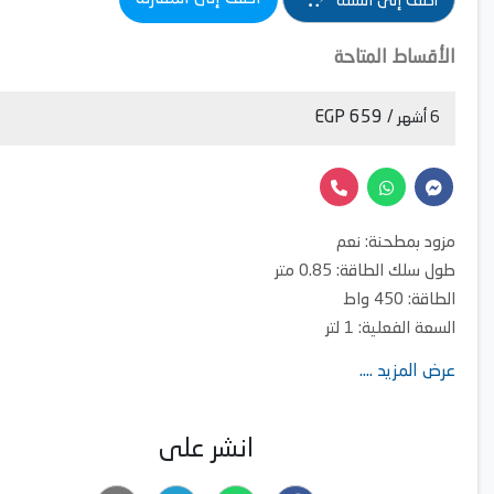
أضف إلى السلة
الأقساط المتاحة
/ 659 EGP
6 أشهر
مزود بمطحنة: نعم
طول سلك الطاقة: 0.85 متر
الطاقة: 450 واط
السعة الفعلية: 1 لتر
مادة الهيكل: بلاستيك
عرض المزيد ....
مادة الدورق: بلاستيك
مادة السكاكين: ستانلس ستيل
أمنة للاستخدام في غسالة الأطباق: نعم
انشر على
أبعاد المنتج (الطول*الوزن*الارتفاع): 164*192*377 مم