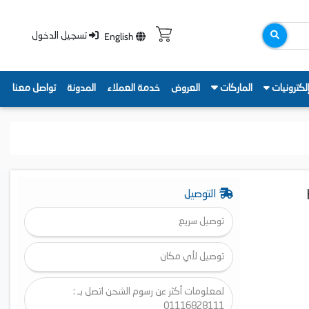
English
تسجيل الدخول
لكترونيات
الماركات
العروض
خدمة العملاء
المدونة
تواصل معنا
التوصيل
توصيل سريع
توصيل لأي مكان
لمعلومات أكثر عن رسوم الشحن اتصل بـ :
01116828111