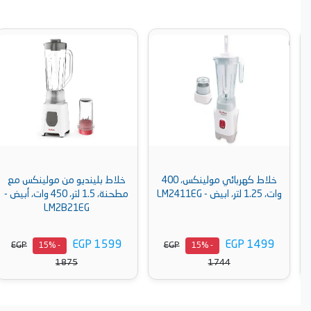
خلاط كهربائي مولينكس، 400
خلاط بلينديو من مولينكس مع
وات، 1.25 لتر، ابيض - LM2411EG
مطحنة، 1.5 لتر، 450 وات، أبيض -
LM2B21EG
EGP 1599
EGP 1499
EGP
EGP
- 15%
- 15%
1875
1744