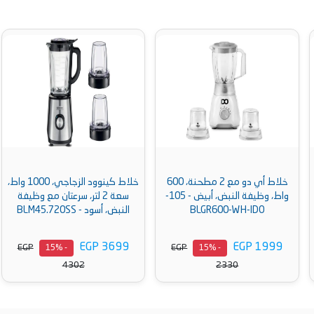
خلاط أي دو مع 2 مطحنة، 600
خلاط كينوود الزجاجي، 1000 واط،
واط، وظيفة النبض، أبيض - 105-
سعة 2 لتر، سرعتان مع وظيفة
BLGR600-WH-IDO
النبض، أسود - BLM45.720SS
EGP 3699
EGP 1999
EGP
EGP
- 15%
- 15%
4302
2330