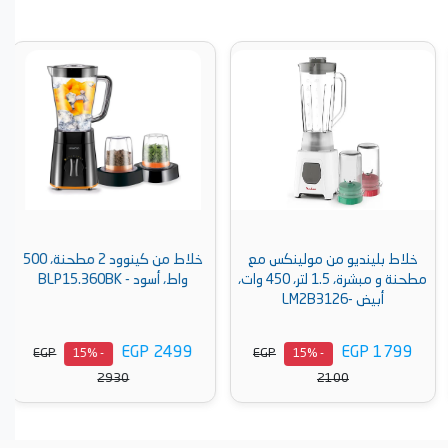
خلاط بلينديو من مولينكس مع
خلاط من كينوود 2 مطحنة، 500
مطحنة و مبشرة، 1.5 لتر، 450 وات،
واط، أسود - BLP15.360BK
أبيض -LM2B3126
EGP 2499
EGP 1799
EGP
EGP
- 15%
- 15%
2930
2100