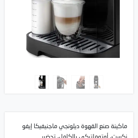
ماكينة صنع القهوة ديلونجي ماجنيفيكا إيفو
نكست، أوتوماتيكي بالكامل، تحضير