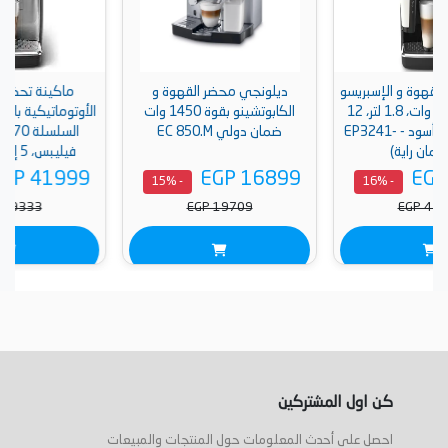
سو
ديلونجي محضر القهوة و
ماكينة تحضير الإسبريسو
ات، 1.8 لتر، 12
الكابوتشينو بقوة 1450 وات
الأوتوماتيكية بالكامل، 3200 من
EP32-
ضمان دولي EC 850.M
السلسلة EP3246/70 من
فيليبس، 5 إعدادات قهوة
متخصصة، نظام لبن لاتيه جو،
EGP 41999
EGP 16899
- 15%
- 15%
فضي / أسود - EP3246/70
EGP 49333
EGP 19709
كن اول المشتركين
احصل على أحدث المعلومات حول المنتجات والمبيعات