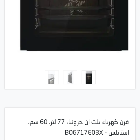
فرن كهرباء بلت ان جرونيا، 77 لتر، 60 سم،
استانلس - BO6717E03X