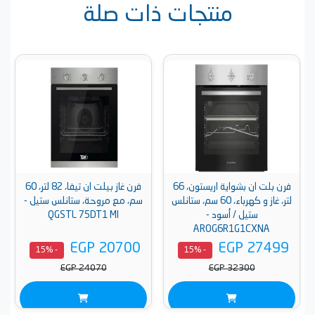
منتجات ذات صلة
فرن بلت ان بشواية اريستون، 66
فرن غاز بيلت ان تيفا، 82 لتر، 60
لتر، غاز و كهرباء، 60 سم، ستانلس
سم، مع مروحة، ستانلس ستيل -
ستيل / أسود -
QGSTL 75DT1 MI
AROG6R1G1CXNA
EGP 20700
EGP 27499
- 15%
- 15%
EGP 24070
EGP 32300