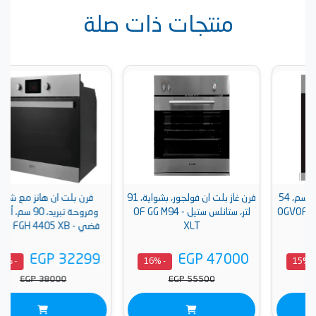
منتجات ذات صلة
 سم، 54
فرن غاز بلت ان فولجور، بشواية، 91
فرن بلت ان هانز مع شواية
OG
لتر، ستانلس ستيل - OF GG M94
ومروحة تبريد، 90 سم، أسود /
XLT
فضي - NERO FGH 4405 XB
EGP 32299
EGP 47000
- 16%
- 16%
EGP 38000
EGP 55500