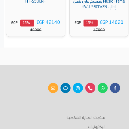
Music Frame بتصميم على شكل
HT-S500RF
إطار - HW-LS60D/ZN
EGP 42140
EGP 14620
EGP
EGP
- 15%
- 15%
49000
17000
أضف إلى السلة
أضف إلى السلة
منتجات العناية الشخصية
اليكترونيات