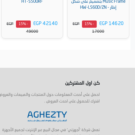
Music Frame بتصميم على شكل
HT-S500RF
إطار - HW-LS60D/ZN
EGP 42140
EGP 14620
EGP
EGP
- 15%
- 15%
49000
17000
أضف إلى السلة
أضف إلى السلة
كن اول المشتركين
احصل على أحدث المعلومات حول المنتجات والمبيعات والعروض
اشترك للحصول على احدث العروض .
تعمل شركة 'أجهزتي' في مجال البيع عبر الإنترنت لجميع الأجهزة