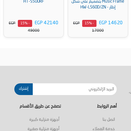
Music Frame بتصميم على شكل
HT-S500RF
إطار - HW-LS60D/ZN
EGP 42140
EGP 14620
EGP
EGP
- 15%
- 15%
49000
17000
أضف إلى السلة
أضف إلى السلة
إشترك
.
أهم الروابط
تصفح عن طريق الأقسام
اتصل بنا
أجهزة منزلية كبيرة
خدمة العملاء
أجهزة منزلية صغيرة