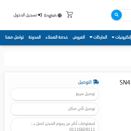
English
تسجيل الدخول
لكترونيات
الماركات
العروض
خدمة العملاء
المدونة
تواصل معنا
مسرح منزلي ال جي، عدد 2 وحدة، 300 وات، اسود - SN4
التوصيل
توصيل سريع
توصيل لأي مكان
لمعلومات أكثر عن رسوم الشحن اتصل بـ :
01116828111