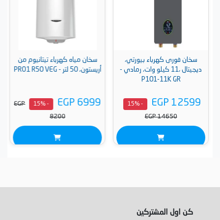
سخان فورى كهرباء بيورتي،
سخان مياه كهرباء تيتانيوم من
ديجيتال ،11 كيلو وات، رمادي -
أريستون، 50 لتر - PRO1 R50 VEG
P101-11K GR
EGP 6999
EGP 12599
EGP
- 15%
- 15%
8200
EGP 14650
كن اول المشتركين