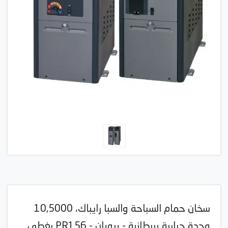
سخان حمام السباحة والسبا رايباك، 10,5000
وحدة حرارية بريطانية - بروبان - PR156 يغطى