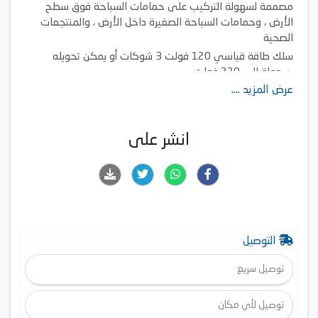
مصممة لسهولة التركيب على حمامات السباحة فوق سطح
الأرض ، وحمامات السباحة الصغيرة داخل الأرض ، والمنتجعات
الصحية
سلك طاقة قياسي 120 فولت 3 شوكات أو يمكن تحويله
بسهولة إلى 220 فولت
عرض المزيد ....
قرص ترموستات تناظري بسيط لضبط دقيق لدرجة حرارة المسبح
والمنتجع الصحي
توصيل الغاز هو 1/2 "NPT ويقيس 4 5/8" من مستوى الأرض
انشر على
مقاس الوحدة 27.5 بوصة ارتفاع × 12 بوصة عرض × 24 بوصة
عمق
التوصيل
توصيل سريع
توصيل لأي مكان