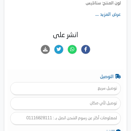
لون المنتج: ستانليس
شواية دوارة
عرض المزيد ....
4 وظائف طهي (إزالة الجليد بالمروحة، شواية دوارة، مروحة +
شواية دوارة ، مروحة)
انشر على
التوصيل
توصيل سريع
توصيل لأي مكان
لمعلومات أكثر عن رسوم الشحن اتصل بـ : 01116828111