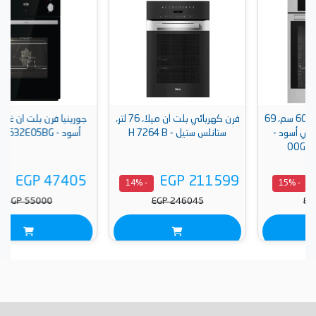
ان اوشن، 60 سم، 69
فرن كهربائي بلت ان ميلا، 76 لتر،
جورينيا فرن بلت ان غاز، 60 سم،
ستانلس ستيل - H 7264 B
أسود - BOGX6632E05BG
EGP 47405
EGP 211599
- 14%
- 14%
EGP 55000
EGP 246045