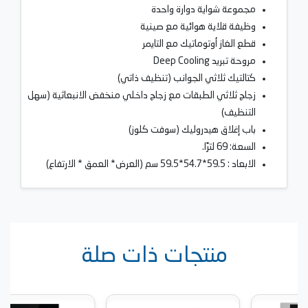
مجموعة شواية دوارة واحدة
وظيفة قلاية هوائية مع صينية
قطع الغاز أوتوماتيك مع التايمر
مروحة تبريد Deep Cooling
كتالتيك ثلاثي الجوانب (تنظيف ذاتي)
زجاج ثلاثي الطبقات مع زجاج داخلي منخفض الانبعاثية (سهل
التنظيف)
باب إغلاق هيدروليك (سوفت كلوز)
السعة: 69 لترًا.
الابعاد : 59.5*54.7*59.5 سم (العرض* العمق * الارتفاع)
منتجات ذات صلة